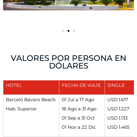
VALORES POR PERSONA EN
DÓLARES
HOTEL
FECHA DE VIAJE
SINGLE
Barceló Bávaro Beach
01 Jul a 17 Ago
USD 1.617
Hab. Superior
18 Ago a 31 Ago
USD 1.227
01 Sep a 31 Oct
USD 1.133
01 Nov a 22 Dic
USD 1.465