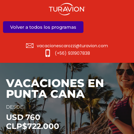
Volver a todos los programas
vacacionescarozzi@turavion.com
(+56) 931907838
VACACIONES EN
PUNTA CANA
DESDE
USD 760
CLP$722.000