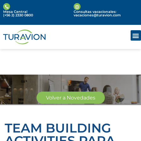
Mesa Central
Consultas vacacionales:
(+56 2) 2330 0800
vacaciones@turavion.com
Volver a Novedades
Novedades
TEAM BUILDING
ACTIVITIES PARA