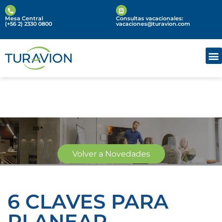
Mesa Central
Consultas vacacionales:
(+56 2) 2330 0800
vacaciones@turavion.com
Volver a Novedades
Novedades
6 CLAVES PARA
PLANEAR