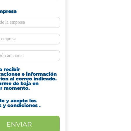
mpresa
 recibir
aciones e información
ion al correo indicado.
arme de baja en
er momento.
do y acepto los
s y condiciones
.