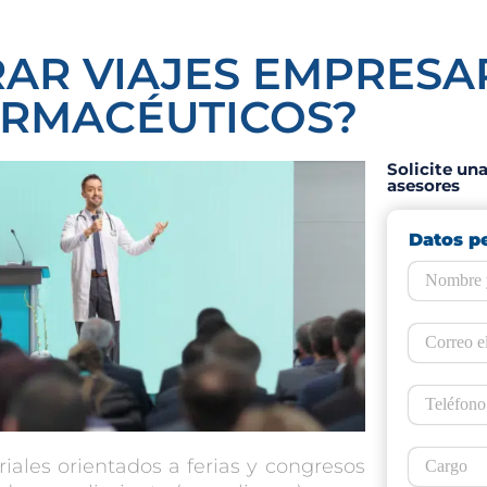
AR VIAJES EMPRESA
RMACÉUTICOS?
Solicite un
asesores
Datos p
riales
orientados a ferias y congresos