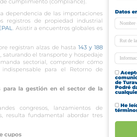
 y de cumplimiento (
compliance
).
Datos e
ta dependencia de las importaciones
 registros de propiedad industrial
EPAL
. Asistir a encuentros globales es
re registran alzas de hasta
143 y 188
l
, saturando el transporte y hospedaje
demanda sectorial, comprender cómo
 indispensable para el Retorno de
Acepto
comunic
de Turav
Podré d
s para la gestión en el sector de la
cualqui
He leí
randes congresos, lanzamientos de
término
s, resulta fundamental abordar tres
de cupos