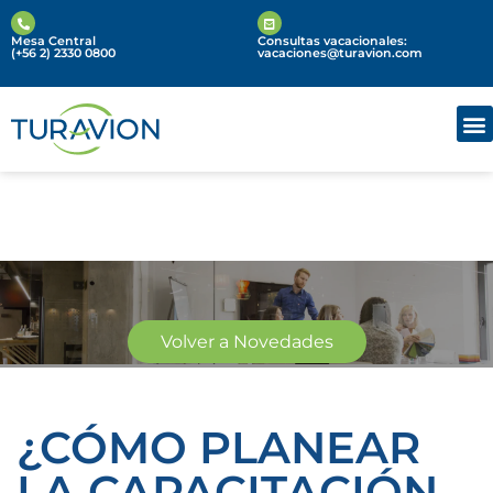
Mesa Central
Consultas vacacionales:
(+56 2) 2330 0800
vacaciones@turavion.com
Volver a Novedades
Novedades
¿CÓMO PLANEAR
LA CAPACITACIÓN