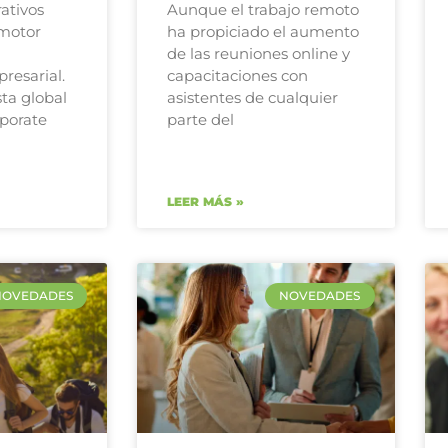
rativos
Aunque el trabajo remoto
 motor
ha propiciado el aumento
de las reuniones online y
resarial.
capacitaciones con
ta global
asistentes de cualquier
rporate
parte del
LEER MÁS »
NOVEDADES
NOVEDADES