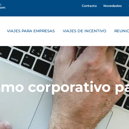
:
Contacto
Novedades
com
VIAJES PARA EMPRESAS
VIAJES DE INCENTIVO
REUNI
smo corporativo 