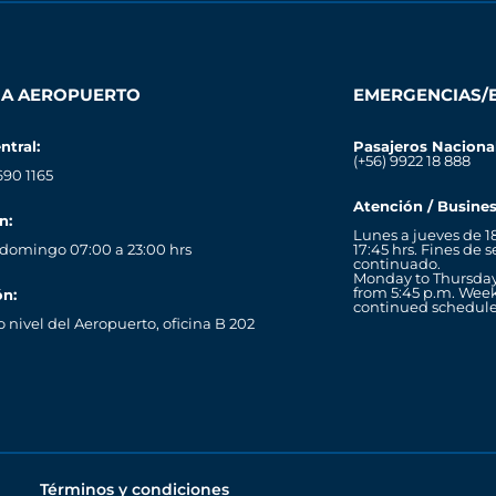
NA AEROPUERTO
EMERGENCIAS/
ntral:
Pasajeros Naciona
(+56) 9922 18 888
690 1165
Atención / Busines
n:
Lunes a jueves de 18
 domingo 07:00 a 23:00 hrs
17:45 hrs. Fines de 
continuado.
Monday to Thursday f
from 5:45 p.m. Wee
ón:
continued schedule
nivel del Aeropuerto, oficina B 202
Términos y condiciones