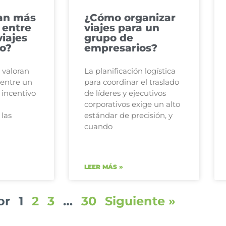
an más
¿Cómo organizar
 entre
viajes para un
iajes
grupo de
vo?
empresarios?
 valoran
La planificación logística
 entre un
para coordinar el traslado
 incentivo
de líderes y ejecutivos
d
corporativos exige un alto
 las
estándar de precisión, y
cuando
LEER MÁS »
or
1
2
3
…
30
Siguiente »
Novedades