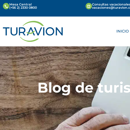
Mesa Central
Consultas vacacionales
(+56 2) 2330 0800
vacaciones@turavion.
INICIO
Blog de turi