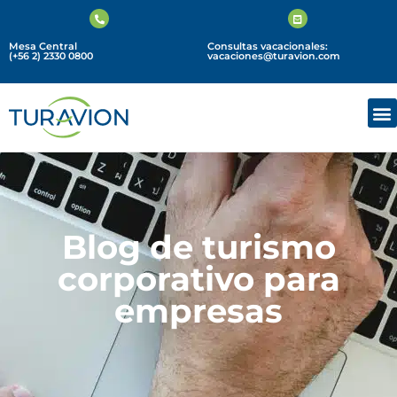
Mesa Central
Consultas vacacionales:
(+56 2) 2330 0800
vacaciones@turavion.com
Blog de turismo
corporativo para
empresas