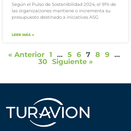
Según el Pulso de Sostenibilidad 2024, el 91% de
las organizaciones mantiene o incrementa su
presupuesto destinado a iniciativas ASG
LEER MÁS »
« Anterior
1
…
5
6
7
8
9
…
30
Siguiente »
Novedades