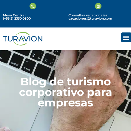
Mesa Central
Consultas vacacionales:
(+56 2) 2330 0800
vacaciones@turavion.com
Blog de turismo
corporativo para
empresas