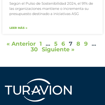
Según el Pulso de Sostenibilidad 2024, el 91% de
las organizaciones mantiene o incrementa su
presupuesto destinado a iniciativas ASG
LEER MÁS »
« Anterior
1
…
5
6
7
8
9
…
30
Siguiente »
Novedades